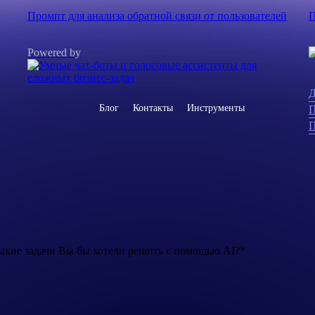
Промпт для анализа обратной связи от пользователей
П
Powered by
Д
Блог
Контакты
Инструменты
П
П
акие задачи Вы бы хотели решить с помощью AI?*