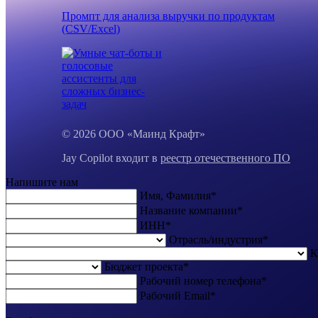
Промпт для анализа выручки по продуктам
(CSV/Excel)
© 2026 ООО «Маинд Крафт»
Jay Copilot входит в
реестр отечественного ПО
Напишите нам
Имя, Фамилия*
Название компании*
ИНН*
Отрасль/индустрия*
К
Бюджет проекта*
Рабочий номер телефона*
Рабочий Email*