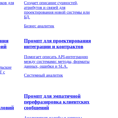
ков для
Создает описание сущностей,
атрибутов и связей для
проектирования новой системы или
БД.
Бизнес аналитик
ания
Промпт для проектирования
рий
интеграции и контрактов
Помогает описать API-интеграцию
между системами: методы, форматы
данных, ошибки и SLA.
льские
T с
Системный аналитик
Промпт для эмпатичной
перефразировка клиентских
словий
сообщений
Анализирует жалобы и запросы,