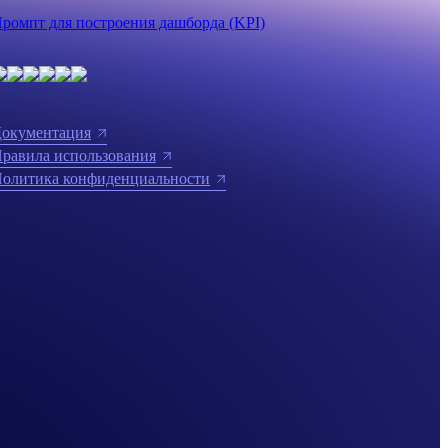
ромпт для построения дашборда (KPI)
окументация
равила использования
олитика конфиденциальности