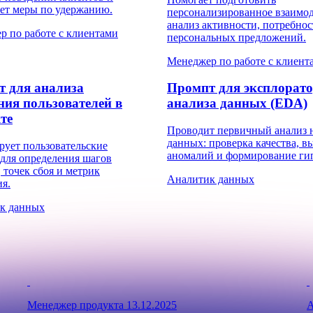
ает меры по удержанию.
персонализированное взаимод
анализ активности, потребнос
р по работе с клиентами
персональных предложений.
Менеджер по работе с клиент
 для анализа
Промпт для эксплорат
ния пользователей в
анализа данных (EDA)
те
Проводит первичный анализ 
данных: проверка качества, в
рует пользовательские
аномалий и формирование гип
для определения шагов
 точек сбоя и метрик
Аналитик данных
я.
к данных
Менеджер продукта
13.12.2025
А