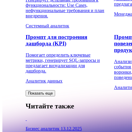
предлаг
функциональности: Use Cases,
нефункциональные требования и план
Менедже
внедрения.
Системный аналитик
Промпт для построения
Промпт
дашборда (KPI)
поведе
продук
Помогает определить ключевые
метрики, генерирует SQL-запросы и
Анализи
предлагает визуализации для
события 
дашборда.
воронки,
поведени
Аналитик данных
Аналити
Показать еще
Читайте также
Бизнес аналитик
13.12.2025