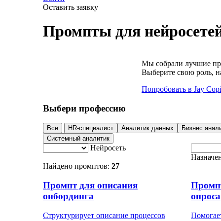
Оставить заявку
Промпты для нейросете
Мы собрали лучшие про
Выберите свою роль, н
Попробовать в Jay Сopi
Выбери профессию
Все
HR-специалист
Аналитик данных
Бизнес анал
Системный аналитик
Нейросеть
Назначе
Найдено промптов:
27
Промпт для описания
Промпт
онбординга
опроса
Структурирует описание процессов
Помогает