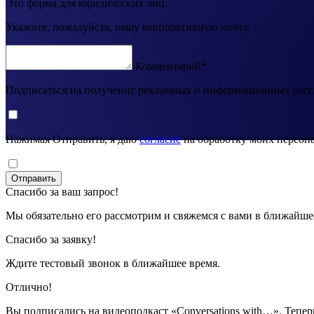
Это форма для юридических лиц.
Укажите, пожалуйста, вашу корпоративную почту.
Комментарий*
Подписаться на получение рекламных и информационных рас
Нажимая Отправить, я даю
согласие
на обработку моих персон
Отправить
Спасибо за ваш запрос!
Мы обязательно его рассмотрим и свяжемся с вами в ближайше
Спасибо за заявку!
Ждите тестовый звонок в ближайшее время.
Отлично!
Вы подписались на видеоподкаст «Conversations with…». Тепер