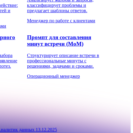
ействие:
классифицирует проблемы и
тей и
предлагает шаблоны ответов.
Менеджер по работе с клиентами
ами
орного
Промпт для составления
минут встречи (MoM)
набора
Структурирует описание встречи в
ыявление
профессиональные минуты с
отез.
решениями, задачами и сроками.
Операционный менеджер
налитик данных
13.12.2025