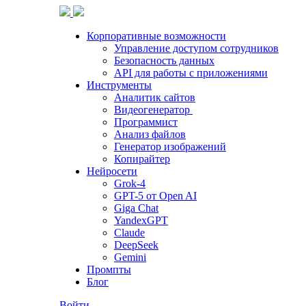
Корпоративные возможности
Управление доступом сотрудников
Безопасность данных
API для работы с приложениями
Инструменты
Аналитик сайтов
Видеогенератор
Программист
Анализ файлов
Генератор изображений
Копирайтер
Нейросети
Grok-4
GPT-5 от Open AI
Giga Chat
YandexGPT
Claude
DeepSeek
Gemini
Промпты
Блог
Войти