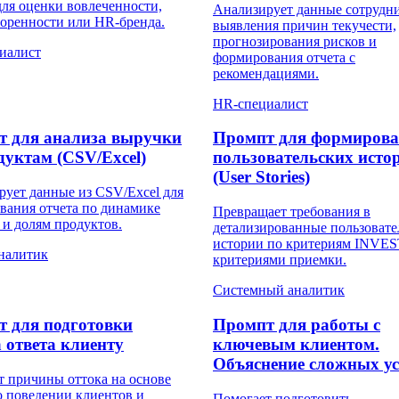
ля оценки вовлеченности,
Анализирует данные сотрудни
воренности или HR-бренда.
выявления причин текучести,
прогнозирования рисков и
иалист
формирования отчета с
рекомендациями.
HR-специалист
т для анализа выручки
Промпт для формиров
дуктам (CSV/Excel)
пользовательских исто
(User Stories)
рует данные из CSV/Excel для
вания отчета по динамике
Превращает требования в
и долям продуктов.
детализированные пользовате
истории по критериям INVES
аналитик
критериями приемки.
Системный аналитик
 для подготовки
Промпт для работы с
 ответа клиенту
ключевым клиентом.
Объяснение сложных у
т причины оттока на основе
о поведении клиентов и
Помогает подготовить