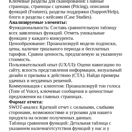
Ключевые разделы для сканирования: Главные
страницы, страницы с ценами (Pricing), описания
функций (Features), разделы поддержки (Support/Help),
блоги и разделы с кейсами (Case Studies).
Анализируемые элементы:
Функциональность: Составь сравнительную таблицу
всех заявленных функций. Отметь уникальные
функции у каждого конкурента.
Ценообразование: Проанализируй модели подписки,
цены, наличие триального периода и бесплатных
тарифов. Сравни ценность, предлагаемую за указанную
стоимость.
Пользовательский опыт (UX/UI): Оцени навигацию по
сайту, ясность представления информации, визуальный
дизайн и призывы к действию (CTA). Найди примеры
удачных и неудачных решений.
Коммуникация с клиентом: Проанализируй тон голоса
(Tone of Voice), ключевые сообщения и ценностные
предложения на главных страницах.
Формат отчета:
SWOT-анализ: Краткий отчет с сильными, слабыми
сторонами, возможностями и угрозами для нашего
продукта на основе полученных данных.
Таблица сравнения функций: Детальная таблица с
указанием наличия/отсутствия функций у нас и у