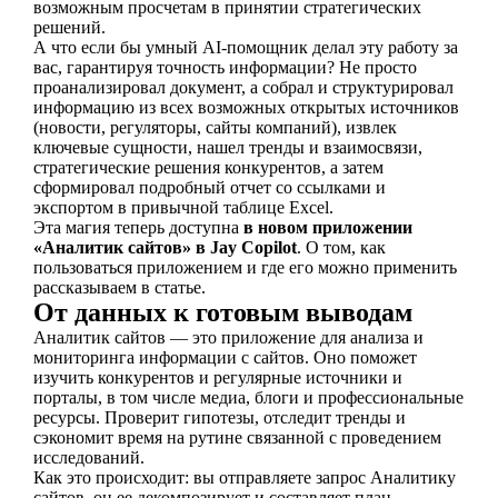
возможным просчетам в принятии стратегических
решений.
А что если бы умный AI-помощник делал эту работу за
вас, гарантируя точность информации? Не просто
проанализировал документ, а собрал и структурировал
информацию из всех возможных открытых источников
(новости, регуляторы, сайты компаний), извлек
ключевые сущности, нашел тренды и взаимосвязи,
стратегические решения конкурентов, а затем
сформировал подробный отчет со ссылками и
экспортом в привычной таблице Excel.
Эта магия теперь доступна
в новом приложении
«Аналитик сайтов» в Jay Copilot
. О том, как
пользоваться приложением и где его можно применить
рассказываем в статье.
От данных к готовым выводам
Аналитик сайтов — это приложение для анализа и
мониторинга информации с cайтов. Оно поможет
изучить конкурентов и регулярные источники и
порталы, в том числе медиа, блоги и профессиональные
ресурсы. Проверит гипотезы, отследит тренды и
сэкономит время на рутине связанной с проведением
исследований.
Как это происходит: вы отправляете запрос Аналитику
сайтов, он ее декомпозирует и составляет план