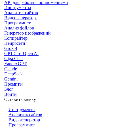
API для работы с приложениями
Инструменты
Аналитик сайтов
Видеогенератор
Программист
Анализ файлов
Генератор изображений
Копирайтер
Нейросети
Grok-4
GPT-5 от Open AI
Giga Chat
YandexGPT
Claude
DeepSeek
Gemini
Промпты
Блог
Войти
Оставить заявку
Инструменты
Аналитик сайтов
Видеогенератор
Программист