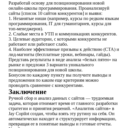
Разработай основу для позиционирования новой
онлайн-школы программирования. Проанализируй
сайты [список 10 сайтов конкурентов] и выяви:
1. Незанятые ниши (например, курсы по редким языкам
программирования, IT для гуманитариев, курсы для
топ-менеджеров).
2. Слабые места в УТП и коммуникациях конкурентов.
3. Целевые аудитории, с которыми конкуренты не
работают или работают слабо.
4. Наиболее эффективные призывы к действию (CTA) и
лид-магниты (бесплатные уроки, вебинары, гайды).
Представь результаты в виде анализа «белых пятен» на
рынке и предложи 3 варианта уникального
позиционирования для новой школы.
Бонусом по каждому пункту вы получите выводы и
предложения по каким еще критериям можно
проводить сравнение с конкурентами.
Заключение
Ручной сбор и анализ данных с сайтов — трудоемкая
задача, которая отнимает время от главного: разработки
стратегии и принятия решений. «Аналитик сайтов» в
Jay Copilot создан, чтобы взять эту рутину на себя. Он
автоматически находит и структурирует информацию,
превращая ее в понятные выводы и готовые отчеты.