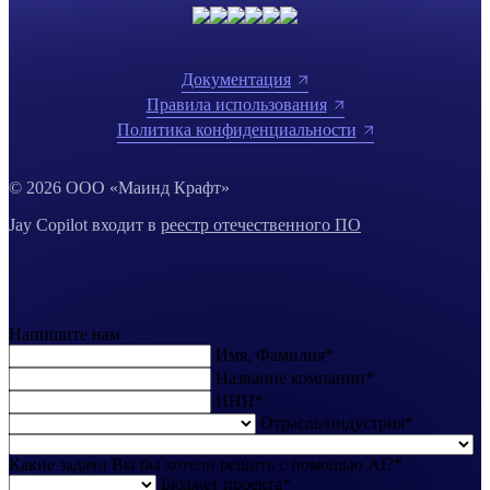
Документация
Правила использования
Политика конфиденциальности
© 2026 ООО «Маинд Крафт»
Jay Copilot входит в
реестр отечественного ПО
Напишите нам
Имя, Фамилия*
Название компании*
ИНН*
Отрасль/индустрия*
Какие задачи Вы бы хотели решить с помощью AI?*
Бюджет проекта*