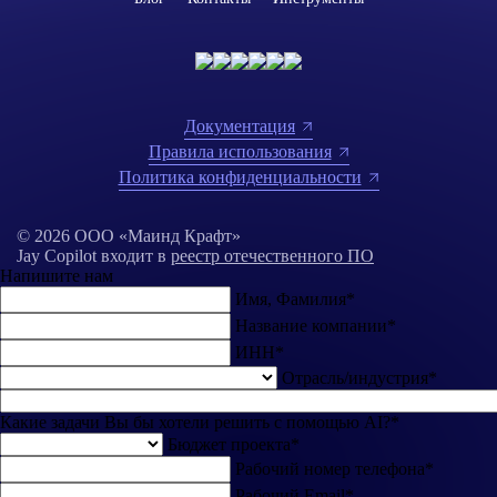
Документация
Правила использования
Политика конфиденциальности
© 2026 ООО «Маинд Крафт»
Jay Copilot входит в
реестр отечественного ПО
Напишите нам
Имя, Фамилия*
Название компании*
ИНН*
Отрасль/индустрия*
Какие задачи Вы бы хотели решить с помощью AI?*
Бюджет проекта*
Рабочий номер телефона*
Рабочий Email*