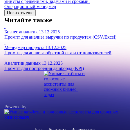
минуты с решениями, задачами и сроками.
Операционный менеджер
Показать еще
Читайте также
Бизнес аналитик
13.12.2025
Промпт для анализа выручки по продуктам (CSV/Excel)
Менеджер продукта
13.12.2025
Промпт для анализа обратной связи от пользователей
Аналитик данных
13.12.2025
Промпт для построения дашборда (KPI)
Powered by
Блог
Контакты
Инструменты