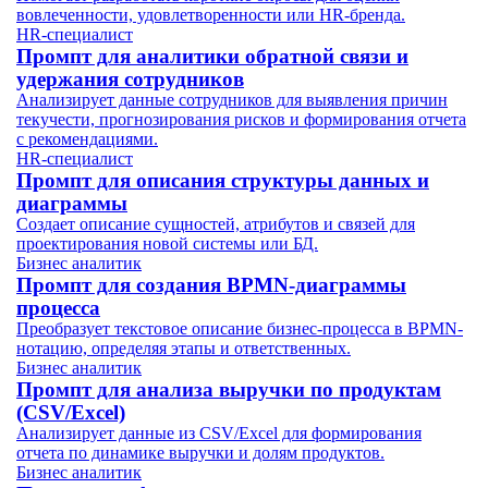
вовлеченности, удовлетворенности или HR-бренда.
HR-специалист
Промпт для аналитики обратной связи и
удержания сотрудников
Анализирует данные сотрудников для выявления причин
текучести, прогнозирования рисков и формирования отчета
с рекомендациями.
HR-специалист
Промпт для описания структуры данных и
диаграммы
Создает описание сущностей, атрибутов и связей для
проектирования новой системы или БД.
Бизнес аналитик
Промпт для создания BPMN-диаграммы
процесса
Преобразует текстовое описание бизнес-процесса в BPMN-
нотацию, определяя этапы и ответственных.
Бизнес аналитик
Промпт для анализа выручки по продуктам
(CSV/Excel)
Анализирует данные из CSV/Excel для формирования
отчета по динамике выручки и долям продуктов.
Бизнес аналитик