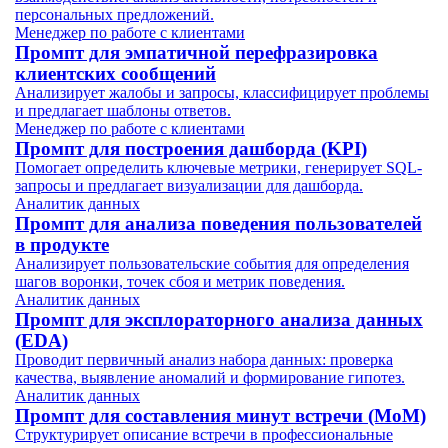
персональных предложений.
Менеджер по работе с клиентами
Промпт для эмпатичной перефразировка
клиентских сообщений
Анализирует жалобы и запросы, классифицирует проблемы
и предлагает шаблоны ответов.
Менеджер по работе с клиентами
Промпт для построения дашборда (KPI)
Помогает определить ключевые метрики, генерирует SQL-
запросы и предлагает визуализации для дашборда.
Аналитик данных
Промпт для анализа поведения пользователей
в продукте
Анализирует пользовательские события для определения
шагов воронки, точек сбоя и метрик поведения.
Аналитик данных
Промпт для эксплораторного анализа данных
(EDA)
Проводит первичный анализ набора данных: проверка
качества, выявление аномалий и формирование гипотез.
Аналитик данных
Промпт для составления минут встречи (MoM)
Структурирует описание встречи в профессиональные