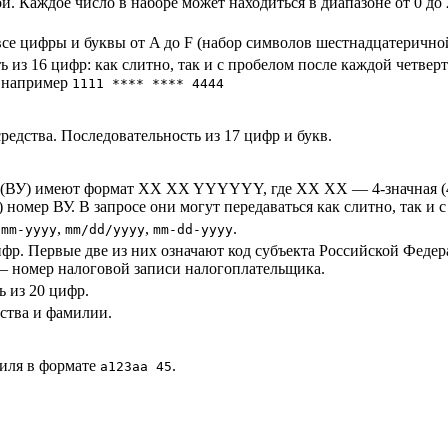
й. Каждое число в наборе может находиться в диапазоне от 0 до
все цифры и буквы от A до F (набор символов шестнадцатеричной
ь из 16 цифр: как слитно, так и с пробелом после каждой четв
, например
1111 **** **** 4444
дства. Последовательность из 17 цифр и букв.
я (ВУ) имеют формат XX XX YYYYYY, где XX XX — 4-значная (4
мер ВУ. В запросе они могут передаваться как слитно, так и с
,
,
.
-mm-yyyy
mm/dd/yyyy
mm-dd-yyyy
фр. Первые две из них означают код субъекта Российской Федер
— номер налоговой записи налогоплательщика.
 из 20 цифр.
ества и фамилии.
иля в формате
.
а123аа 45