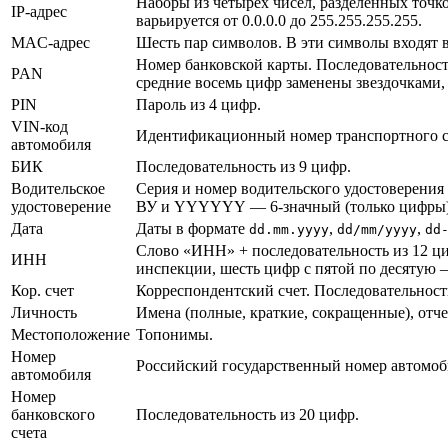
Наборы из четырех чисел, разделенных точко
IP-адрес
варьируется от 0.0.0.0 до 255.255.255.255.
MAC-адрес
Шесть пар символов. В эти символы входят 
Номер банковской карты. Последовательност
PAN
средние восемь цифр заменены звездочками
PIN
Пароль из 4 цифр.
VIN-код
Идентификационный номер транспортного сре
автомобиля
БИК
Последовательность из 9 цифр.
Водительское
Серия и номер водительского удостоверени
удостоверение
ВУ и YYYYYY — 6-значный (только цифры) но
Дата
Даты в формате
,
,
dd.mm.yyyy
dd/mm/yyyy
dd
Слово «ИНН» + последовательность из 12 ци
ИНН
инспекции, шесть цифр с пятой по десятую 
Кор. счет
Корреспондентский счет. Последовательность
Личность
Имена (полные, краткие, сокращенные), отч
Местоположение
Топонимы.
Номер
Российский государственный номер автомоб
автомобиля
Номер
банковского
Последовательность из 20 цифр.
счета