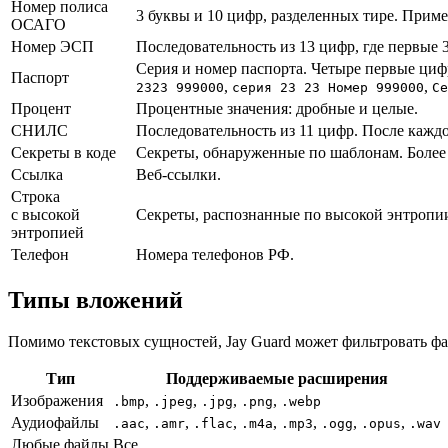
Номер полиса
3 буквы и 10 цифр, разделенных тире. Прим
ОСАГО
Номер ЭСП
Последовательность из 13 цифр, где первые 
Серия и номер паспорта. Четыре первые ци
Паспорт
,
,
2323 999000
серия 23 23 Номер 999000
Се
Процент
Процентные значения: дробные и целые.
СНИЛС
Последовательность из 11 цифр. После каждо
Секреты в коде
Секреты, обнаруженные по шаблонам. Более 
Ссылка
Веб-ссылки.
Строка
с высокой
Секреты, распознанные по высокой энтропи
энтропией
Телефон
Номера телефонов РФ.
Типы вложений
Помимо текстовых сущностей, Jay Guard может фильтровать ф
Тип
Поддерживаемые расширения
Изображения
,
,
,
,
.bmp
.jpeg
.jpg
.png
.webp
Аудиофайлы
,
,
,
,
,
,
,
.aac
.amr
.flac
.m4a
.mp3
.ogg
.opus
.wav
Любые файлы
Все