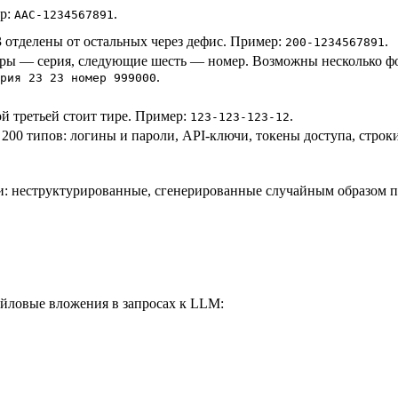
ер:
.
ААС-1234567891
3 отделены от остальных через дефис. Пример:
.
200-1234567891
фры — серия, следующие шесть — номер. Возможны несколько ф
.
рия 23 23 номер 999000
й третьей стоит тире. Пример:
.
123-123-123-12
200 типов: логины и пароли, API-ключи, токены доступа, стро
и: неструктурированные, сгенерированные случайным образом п
айловые вложения в запросах к LLM: