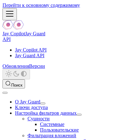
Перейти к основному содержимому
Jay Copilot
Jay Guard
API
Jay Copilot API
Jay Guard API
Обновления
Версии
Поиск
О Jay Guard
Ключи доступа
Настройка фильтров данных
Сущности
Системные
Пользовательские
Фильтрация вложений