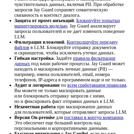
чувствительных данных, включая PII. При обработке
запросов Jay Guard сохраняет семантическую
связанность и контекст диалога.
Защита от промт-инъекций
.
Блокируйте попытки
манипулировать моделью
. Jay Guard анализирует
запросы пользователей и не дает изменить поведение
LLM.
Фильтрация вложений
.
Контролируйте передачу
файлов
в LLM. Блокируйте отправку документов
и скриншотов, чтобы исключить утечки данных.
Гибкая настройка
. Задайте
правила фильтрации
данных
под ваши рабочие процессы. Jay Guard может
находить и маскировать личные данные (PII) —
например, имена пользователей, email, номера
телефонов, IP-адреса в программном коде и не только.
Аудит и логирование
по
всем сработавшим правилам
.
Вы можете не только маскировать данные
или блокировать отправку запросов с ними,
но и фиксировать факт отправки данных в LLM.
Незаметная работа
при маскировании данных
для пользователей, которые отправляют запросы LLM.
Версия On-premise
для
поставки в контур компании
.
Это обеспечит еще больший контроль над
персональными и корпоративными данными.
Быстрая интеграция с Jay Copilot
, если вы уже