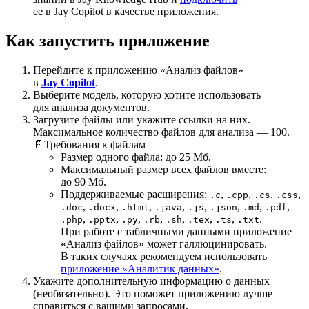
ее в Jay Copilot в качестве приложения.
Как запустить приложение
Перейдите к приложению «Анализ файлов»
в
Jay Copilot
.
Выберите модель, которую хотите использовать
для анализа документов.
Загрузите файлы или укажите ссылки на них.
Максимальное количество файлов для анализа — 100.
📄
Требования к файлам
Размер одного файла: до 25 Мб.
Максимальный размер всех файлов вместе:
до 90 Мб.
Поддерживаемые расширения:
,
,
,
,
.c
.cpp
.cs
.css
,
,
,
,
,
,
,
,
.doc
.docx
.html
.java
.js
.json
.md
.pdf
,
,
,
,
,
,
,
.
.php
.pptx
.py
.rb
.sh
.tex
.ts
.txt
При работе с табличными данными приложение
«Анализ файлов» может галлюцинировать.
В таких случаях рекомендуем использовать
приложение «Аналитик данных»
.
Укажите дополнительную информацию о данных
(необязательно). Это поможет приложению лучше
справиться с вашими запросами.